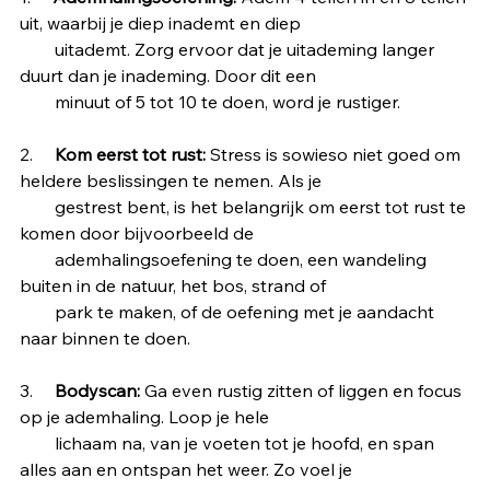
uit, waarbij je diep inademt en diep 
        uitademt. Zorg ervoor dat je uitademing langer 
duurt dan je inademing. Door dit een 
        minuut of 5 tot 10 te doen, word je rustiger.
2.     
Kom eerst tot rust:
 Stress is sowieso niet goed om 
heldere beslissingen te nemen. Als je 
        gestrest bent, is het belangrijk om eerst tot rust te 
komen door bijvoorbeeld de 
        ademhalingsoefening te doen, een wandeling 
buiten in de natuur, het bos, strand of 
        park te maken, of de oefening met je aandacht 
naar binnen te doen.
3.     
Bodyscan:
 Ga even rustig zitten of liggen en focus 
op je ademhaling. Loop je hele 
        lichaam na, van je voeten tot je hoofd, en span 
alles aan en ontspan het weer. Zo voel je 