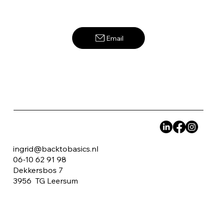
Stop met bang zijn voor de toekomst!
Email
Het onbekende omarmen.
ingrid@backtobasics.nl
06-10 62 91 98
Dekkersbos 7
3956 TG Leersum