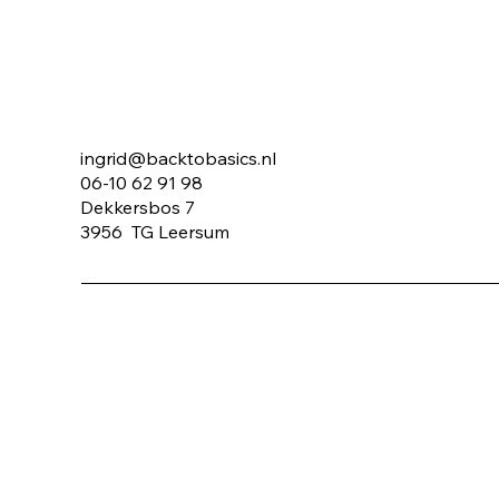
Hoe voorkom je een
Stop met ba
winterdip?
toekomst! Het onbekende
omarmen.
ingrid@backtobasics.nl
06-10 62 91 98
Dekkersbos 7
3956 TG Leersum