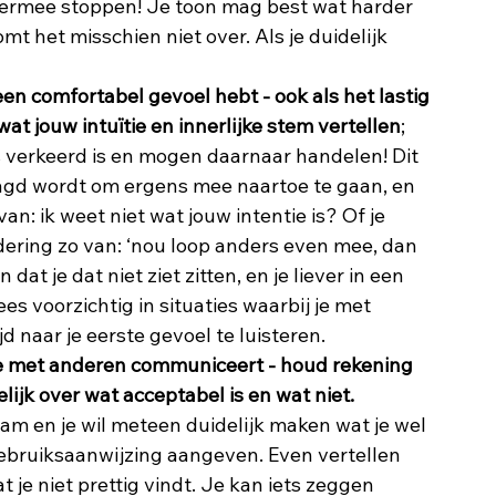
iermee stoppen! Je toon mag best wat harder 
, komt het misschien niet over. Als je duidelijk 
geen comfortabel gevoel hebt - ook als het lastig 
wat jouw intuïtie en innerlijke stem vertellen
; 
 verkeerd is en mogen daarnaar handelen! Dit 
aagd wordt om ergens mee naartoe te gaan, en 
van: ik weet niet wat jouw intentie is? Of je 
dering zo van: ‘nou loop anders even mee, dan 
dat je dat niet ziet zitten, en je liever in een 
s voorzichtig in situaties waarbij je met 
 naar je eerste gevoel te luisteren.
je met anderen communiceert - houd rekening 
jk over wat acceptabel is en wat niet.
eam en je wil meteen duidelijk maken wat je wel 
e gebruiksaanwijzing aangeven. Even vertellen 
at je niet prettig vindt. Je kan iets zeggen 