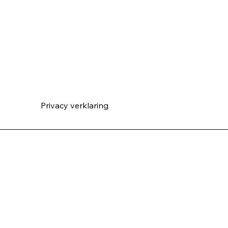
ng zijn voor de
Hoe krijg ik mijn gevoel va
veiligheid weer terug?
Privacy verklarin
g