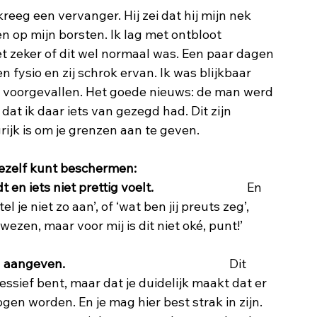
kreeg een vervanger. Hij zei dat hij mijn nek 
en op mijn borsten. Ik lag met ontbloot 
et zeker of dit wel normaal was. Een paar dagen 
n fysio en zij schrok ervan. Ik was blijkbaar 
 voorgevallen. Het goede nieuws: de man werd 
at ik daar iets van gezegd had. Dit zijn 
rijk is om je grenzen aan te geven.
jezelf kunt beschermen:
t en iets niet prettig voelt.
                                 En 
 je niet zo aan’, of ‘wat ben jij preuts zeg’, 
ezen, maar voor mij is dit niet oké, punt!’ 
n aangeven.
                                                          Dit 
essief bent, maar dat je duidelijk maakt dat er 
en worden. En je mag hier best strak in zijn. 