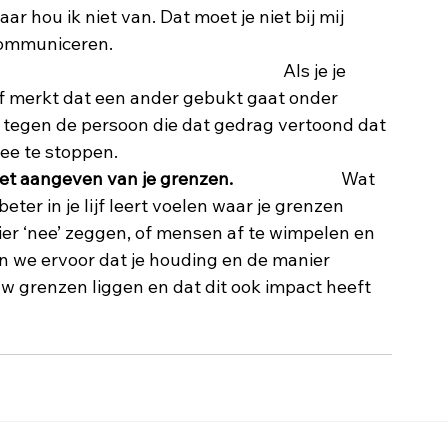
aar hou ik niet van. Dat moet je niet bij mij 
communiceren. 
                                                                         Als je je 
of merkt dat een ander gebukt gaat onder 
tegen de persoon die dat gedrag vertoond dat 
ee te stoppen. 
ngeven van je grenzen.                           
Wat 
beter in je lijf leert voelen waar je grenzen 
nier ‘nee’ zeggen, of mensen af te wimpelen en 
n we ervoor dat je houding en de manier 
uw grenzen liggen en dat dit ook impact heeft 