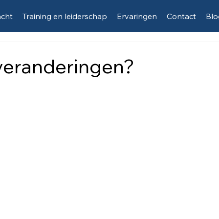
acht
Training en leiderschap
Ervaringen
Contact
Blo
veranderingen?