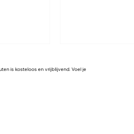
n is kosteloos en vrijblijvend. Voel je
ng zijn voor de
Hoe krijg ik mijn gevoel va
veiligheid weer terug?