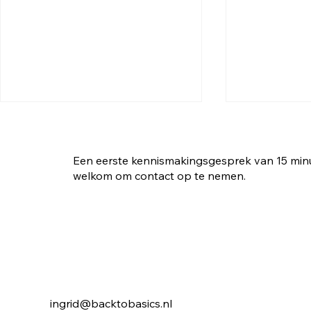
Een eerste kennismakingsgesprek van 15 minute
welkom om contact op te nemen.
Hoe voorkom je een
Stop met ba
winterdip?
toekomst! Het onbekende
omarmen.
ingrid@backtobasics.nl