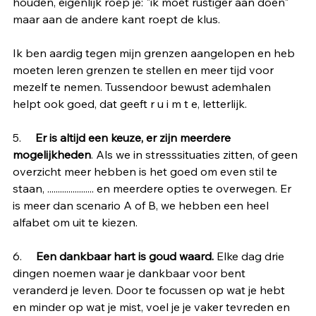
houden, eigenlijk roep je: "ik moet rustiger aan doen" 
maar aan de andere kant roept de klus. 
Ik ben aardig tegen mijn grenzen aangelopen en heb 
moeten leren grenzen te stellen en meer tijd voor 
mezelf te nemen. Tussendoor bewust ademhalen 
helpt ook goed, dat geeft r u i m t e, letterlijk.
5.     
Er is altijd een keuze, er zijn meerdere 
mogelijkheden
. Als we in stresssituaties zitten, of geen 
overzicht meer hebben is het goed om even stil te 
staan, ...................... en meerdere opties te overwegen. Er 
is meer dan scenario A of B, we hebben een heel 
alfabet om uit te kiezen.
6.     
Een dankbaar hart is goud waard.
 Elke dag drie 
dingen noemen waar je dankbaar voor bent 
veranderd je leven. Door te focussen op wat je hebt 
en minder op wat je mist, voel je je vaker tevreden en 