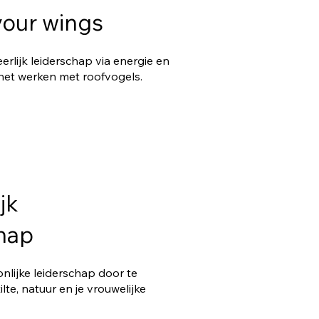
your wings
eerlijk leiderschap via energie en
het werken met roofvogels.
jk
hap
nlijke leiderschap door te
lte, natuur en je vrouwelijke